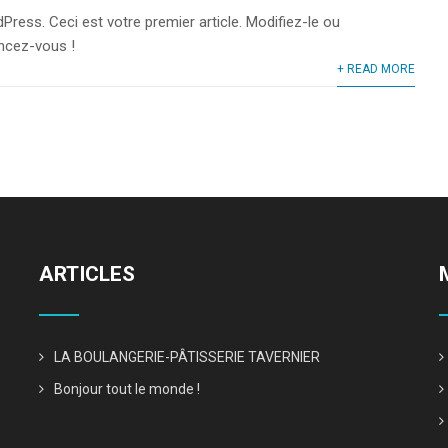
ress. Ceci est votre premier article. Modifiez-le ou
ancez-vous !
+ READ MORE
ARTICLES
LA BOULANGERIE-PÂTISSERIE TAVERNIER
Bonjour tout le monde !