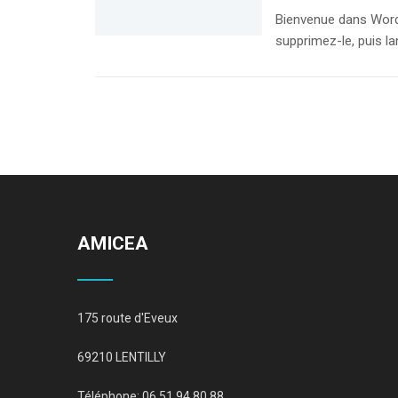
Bienvenue dans WordP
supprimez-le, puis l
AMICEA
175 route d'Eveux
69210 LENTILLY
Téléphone: 06 51 94 80 88