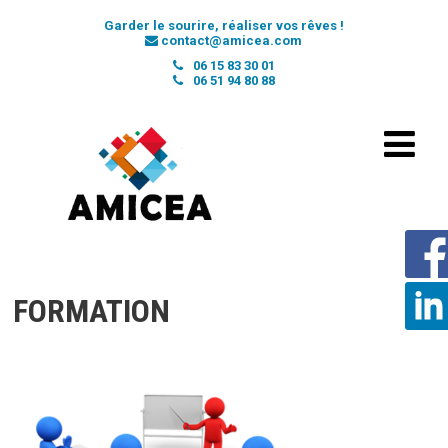
Garder le sourire, réaliser vos rêves !
contact@amicea.com
06 15 83 30 01
06 51 94 80 88
FORMATION